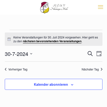
Veranstaltungen
Keine Veranstaltungen für 30. Juli 2024 vorgesehen. Hier geht es
für
Hinweis
zu den
nächsten bevorstehenden Veranstaltungen
.
30.
Veransta
30-7-2024
Vera
Juli
Suche
Tag
Suche
Ansi
Datum
2024
Navi
und
wählen.
Ansichten
Vorheriger Tag
Nächster Tag
Navigati
Kalender abonnieren