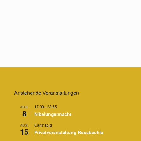
Anstehende Veranstaltungen
17:00
-
23:55
AUG.
8
Nibelungennacht
Ganztägig
AUG.
15
Privatveranstaltung Rossbachia