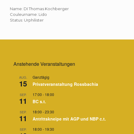
Name: DI Thomas Kochberger
Couleurname: Lido
Status: Urphilister
Anstehende Veranstaltungen
Ganztägig
AUG.
15
Privatveranstaltung Rossbachia
17:00
-
18:00
SEP.
11
BC s.t.
18:00
-
23:30
SEP.
11
Antrittskneipe mit AGP und NBP c.t.
18:00
-
19:30
SEP.