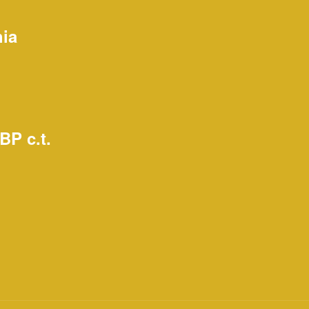
hia
BP c.t.