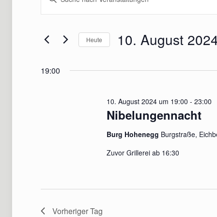
Suche
Schlüsselwort
für
eingeben.
und
Suche
10.
10. August 202
Ansichten,
Heute
nach
Navigation
Datum
Veranstaltungen
August
wählen.
Schlüsselwort.
19:00
2024
10. August 2024 um 19:00
-
23:00
Nibelungennacht
Burg Hohenegg
Burgstraße, Eichb
Zuvor Grillerei ab 16:30
Vorheriger Tag