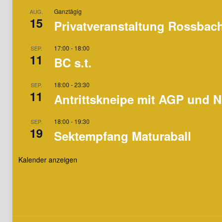
Ganztägig
AUG.
15
Privatveranstaltung Rossbac
17:00
-
18:00
SEP.
11
BC s.t.
18:00
-
23:30
SEP.
11
Antrittskneipe mit AGP und N
18:00
-
19:30
SEP.
19
Sektempfang Maturaball
Kalender anzeigen