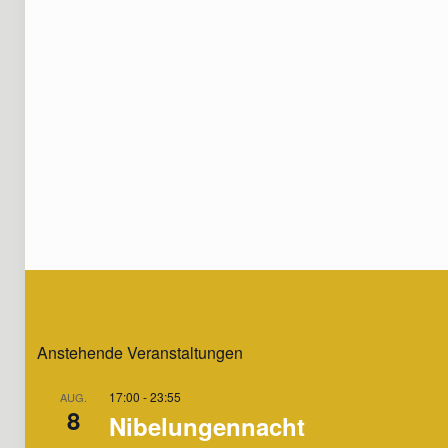
Anstehende Veranstaltungen
17:00
-
23:55
AUG.
8
Nibelungennacht