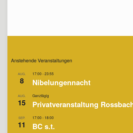
Anstehende Veranstaltungen
17:00
-
23:55
AUG.
8
Nibelungennacht
Ganztägig
AUG.
15
Privatveranstaltung Rossbac
17:00
-
18:00
SEP.
11
BC s.t.