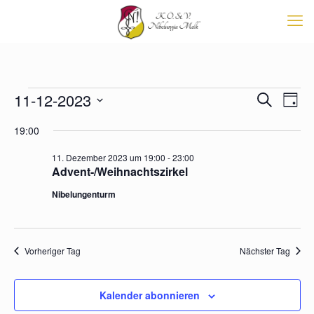
Veranstaltungen
Veransta
11-12-2023
Vera
Suche
Tag
Suche
Ansi
für
Datum
Navi
und
19:00
wählen.
11.
Ansichten
Navigati
Dezember
11. Dezember 2023 um 19:00
-
23:00
Advent-/Weihnachtszirkel
2023
Nibelungenturm
Vorheriger Tag
Nächster Tag
Kalender abonnieren