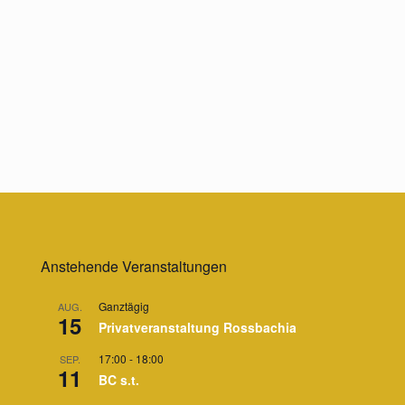
Anstehende Veranstaltungen
Ganztägig
AUG.
15
Privatveranstaltung Rossbachia
17:00
-
18:00
SEP.
11
BC s.t.