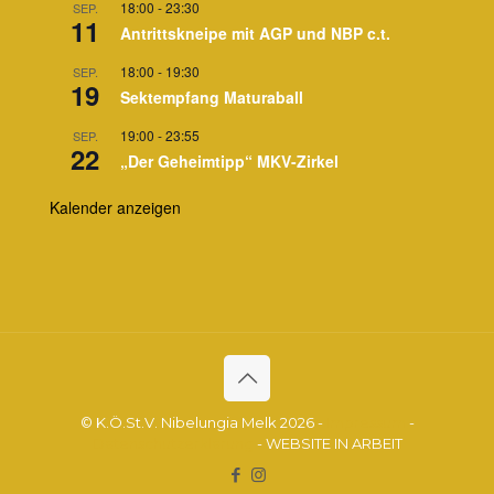
18:00
-
23:30
SEP.
11
Antrittskneipe mit AGP und NBP c.t.
18:00
-
19:30
SEP.
19
Sektempfang Maturaball
19:00
-
23:55
SEP.
22
„Der Geheimtipp“ MKV-Zirkel
Kalender anzeigen
© K.Ö.St.V. Nibelungia Melk 2026 -
Impressum
-
Datenschutzerklärung
- WEBSITE IN ARBEIT