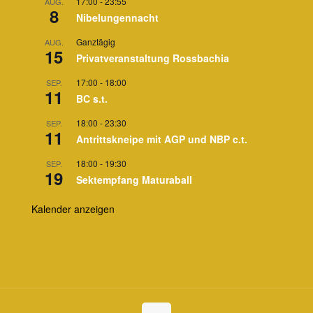
17:00
-
23:55
AUG.
8
Nibelungennacht
Ganztägig
AUG.
15
Privatveranstaltung Rossbachia
17:00
-
18:00
SEP.
11
BC s.t.
18:00
-
23:30
SEP.
11
Antrittskneipe mit AGP und NBP c.t.
18:00
-
19:30
SEP.
19
Sektempfang Maturaball
Kalender anzeigen