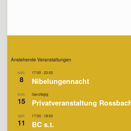
Anstehende Veranstaltungen
17:00
-
23:55
AUG.
8
Nibelungennacht
Ganztägig
AUG.
15
Privatveranstaltung Rossbac
17:00
-
18:00
SEP.
11
BC s.t.