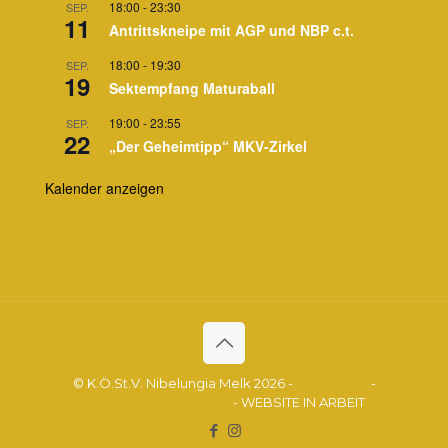
18:00
-
23:30
SEP.
11
Antrittskneipe mit AGP und NBP c.t.
18:00
-
19:30
SEP.
19
Sektempfang Maturaball
19:00
-
23:55
SEP.
22
„Der Geheimtipp“ MKV-Zirkel
Kalender anzeigen
© K.Ö.St.V. Nibelungia Melk 2026 -
Impressum
-
Datenschutzerklärung
- WEBSITE IN ARBEIT