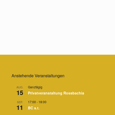
Anstehende Veranstaltungen
Ganztägig
AUG.
15
Privatveranstaltung Rossbachia
17:00
-
18:00
SEP.
11
BC s.t.