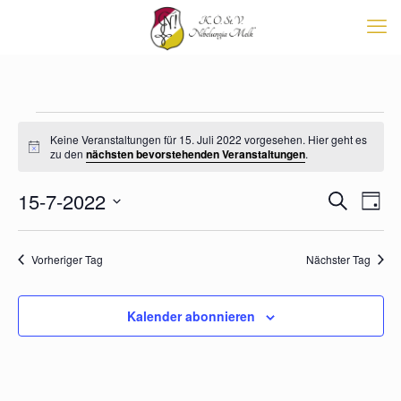
Veranstaltungen
Keine Veranstaltungen für 15. Juli 2022 vorgesehen. Hier geht es
für
Hinweis
zu den
nächsten bevorstehenden Veranstaltungen
.
15.
Veransta
15-7-2022
Vera
Juli
Suche
Tag
Suche
Ansi
Datum
2022
Navi
und
wählen.
Ansichten
Vorheriger Tag
Nächster Tag
Navigati
Kalender abonnieren