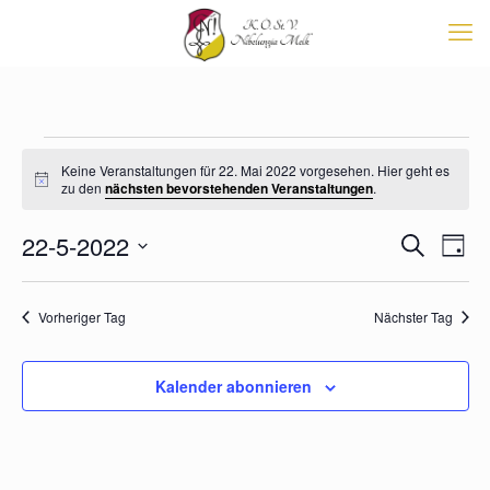
Veranstaltungen
Keine Veranstaltungen für 22. Mai 2022 vorgesehen. Hier geht es
für
Hinweis
zu den
nächsten bevorstehenden Veranstaltungen
.
22.
Veransta
22-5-2022
Vera
Mai
Suche
Tag
Suche
Ansi
Datum
2022
Navi
und
wählen.
Ansichten
Vorheriger Tag
Nächster Tag
Navigati
Kalender abonnieren