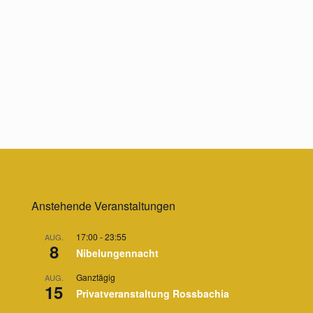
Anstehende Veranstaltungen
17:00
-
23:55
AUG.
8
Nibelungennacht
Ganztägig
AUG.
15
Privatveranstaltung Rossbachia