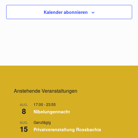
Kalender abonnieren
Anstehende Veranstaltungen
17:00
-
23:55
AUG.
8
Nibelungennacht
Ganztägig
AUG.
15
Privatveranstaltung Rossbachia