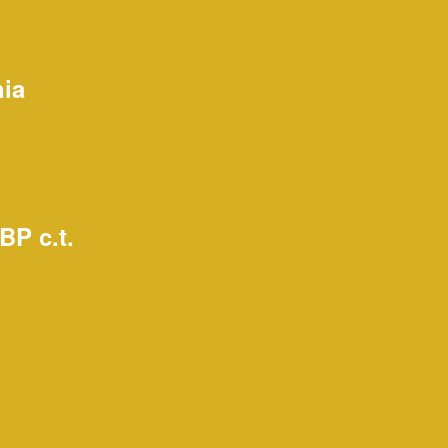
hia
BP c.t.