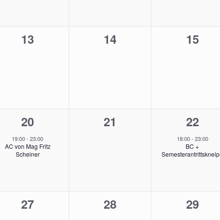
0
0
0
13
14
15
ungen,
Veranstaltungen,
Veranstaltungen,
Veran
1
0
1
20
21
22
ungen,
Veranstaltung,
Veranstaltungen,
Veran
19:00
-
23:00
18:00
-
23:00
AC von Mag Fritz
BC +
Scheiner
Semesterantrittsknei
0
0
0
27
28
29