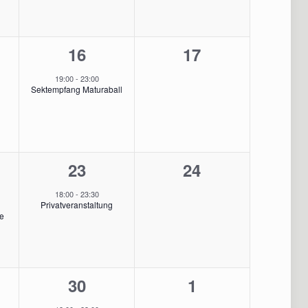
1
0
16
17
staltungen,
Veranstaltung,
Veranstaltungen
19:00
-
23:00
Sektempfang Maturaball
1
0
23
24
staltung,
Veranstaltung,
Veranstaltungen
18:00
-
23:30
Privatveranstaltung
pe
1
0
30
1