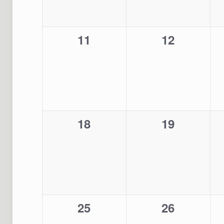
0
0
11
12
Veranstaltungen,
Veranstalt
0
0
18
19
Veranstaltungen,
Veranstalt
0
0
25
26