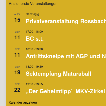
Anstehende Veranstaltungen
Ganztägig
AUG.
15
Privatveranstaltung Rossbac
17:00
-
18:00
SEP.
11
BC s.t.
18:00
-
23:30
SEP.
11
Antrittskneipe mit AGP und N
18:00
-
19:30
SEP.
19
Sektempfang Maturaball
19:00
-
23:55
SEP.
22
„Der Geheimtipp“ MKV-Zirkel
Kalender anzeigen