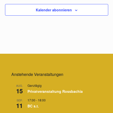
Kalender abonnieren
Anstehende Veranstaltungen
Ganztägig
AUG.
15
Privatveranstaltung Rossbachia
17:00
-
18:00
SEP.
11
BC s.t.