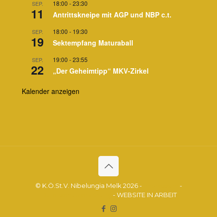
18:00
-
23:30
SEP.
11
Antrittskneipe mit AGP und NBP c.t.
18:00
-
19:30
SEP.
19
Sektempfang Maturaball
19:00
-
23:55
SEP.
22
„Der Geheimtipp“ MKV-Zirkel
Kalender anzeigen
© K.Ö.St.V. Nibelungia Melk 2026 -
Impressum
-
Datenschutzerklärung
- WEBSITE IN ARBEIT