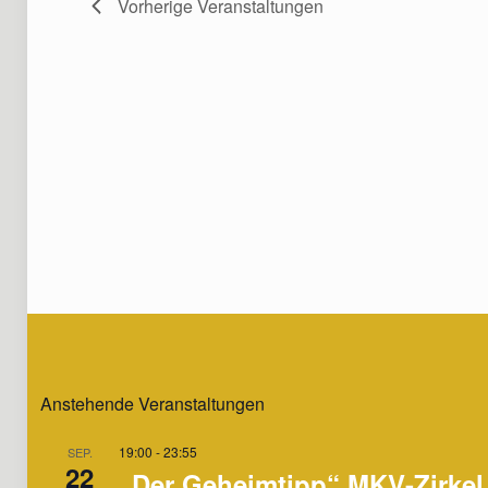
Vorherige
Veranstaltungen
Anstehende Veranstaltungen
19:00
-
23:55
SEP.
22
„Der Geheimtipp“ MKV-Zirkel