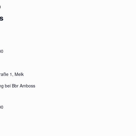
0
s
30
raße 1, Melk
ung bei Bbr Amboss
00