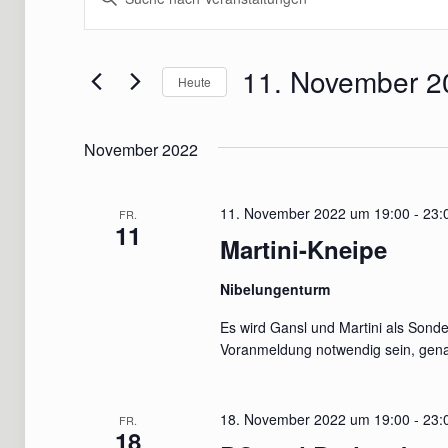
Suche
Schlüsselwort
eingeben.
und
Suche
11. November 2
Ansichten,
Heute
nach
Navigation
Datum
Veranstaltungen
wählen.
Schlüsselwort.
November 2022
11. November 2022 um 19:00
-
23:
FR.
11
Martini-Kneipe
Nibelungenturm
Es wird Gansl und Martini als Sond
Voranmeldung notwendig sein, gena
18. November 2022 um 19:00
-
23:
FR.
18