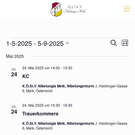
Veranstaltungen
Veransta
1-5-2025
 - 
5-9-2025
Vera
Suche
List
Suche
Ansi
Datum
Navi
und
Mai 2025
wählen.
Ansichten
Navigati
24. Mai 2025 um 14:00
-
15:30
SA.
24
KC
K.Ö.St.V. Nibelungia Melk, Nibelungenturm
J. Haidvogel-Gasse
6, Melk, Österreich
24. Mai 2025 um 15:30
-
16:30
SA.
24
Trauerkommers
K.Ö.St.V. Nibelungia Melk, Nibelungenturm
J. Haidvogel-Gasse
6, Melk, Österreich