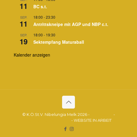
11
BC s.t.
18:00
-
23:30
SEP.
11
Antrittskneipe mit AGP und NBP c.t.
18:00
-
19:30
SEP.
19
Sektempfang Maturaball
Kalender anzeigen
© K.Ö.St.V. Nibelungia Melk 2026 -
Impressum
-
Datenschutzerklärung
- WEBSITE IN ARBEIT