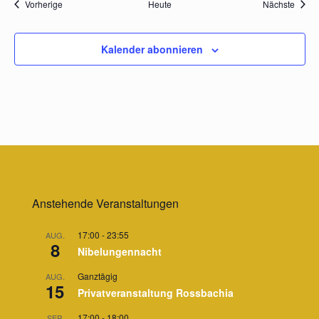
Veranstaltungen
Veran
Vorherige
Heute
Nächste
Kalender abonnieren
Anstehende Veranstaltungen
17:00
-
23:55
AUG.
8
Nibelungennacht
Ganztägig
AUG.
15
Privatveranstaltung Rossbachia
17:00
-
18:00
SEP.