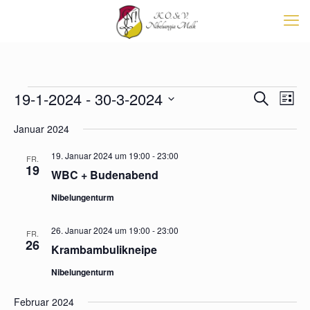
Veranstaltungen
Veransta
19-1-2024
 - 
30-3-2024
Vera
Suche
List
Suche
Ansi
Datum
Navi
und
Januar 2024
wählen.
Ansichten
Navigati
19. Januar 2024 um 19:00
-
23:00
FR.
19
WBC + Budenabend
Nibelungenturm
26. Januar 2024 um 19:00
-
23:00
FR.
26
Krambambulikneipe
Nibelungenturm
Februar 2024