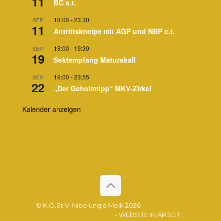
11
BC s.t.
18:00
-
23:30
SEP.
11
Antrittskneipe mit AGP und NBP c.t.
18:00
-
19:30
SEP.
19
Sektempfang Maturaball
19:00
-
23:55
SEP.
22
„Der Geheimtipp“ MKV-Zirkel
Kalender anzeigen
© K.Ö.St.V. Nibelungia Melk 2026 -
Impressum
-
Datenschutzerklärung
- WEBSITE IN ARBEIT