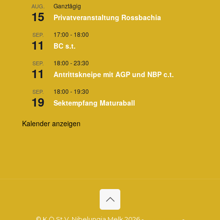
Ganztägig
AUG.
15
Privatveranstaltung Rossbachia
17:00
-
18:00
SEP.
11
BC s.t.
18:00
-
23:30
SEP.
11
Antrittskneipe mit AGP und NBP c.t.
18:00
-
19:30
SEP.
19
Sektempfang Maturaball
Kalender anzeigen
© K.Ö.St.V. Nibelungia Melk 2026 -
Impressum
-