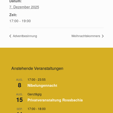
Datum:
7. Dezember 2025
Zeit:
17:00 - 19:00
Adventbesinnung
Weihnachtskommers
Anstehende Veranstaltungen
17:00
-
23:55
AUG.
8
Nibelungennacht
Ganztägig
AUG.
15
Privatveranstaltung Rossbachia
17:00
-
18:00
SEP.