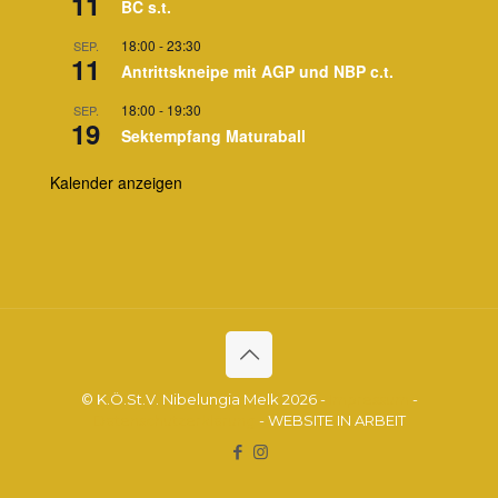
11
BC s.t.
18:00
-
23:30
SEP.
11
Antrittskneipe mit AGP und NBP c.t.
18:00
-
19:30
SEP.
19
Sektempfang Maturaball
Kalender anzeigen
© K.Ö.St.V. Nibelungia Melk 2026 -
Impressum
-
Datenschutzerklärung
- WEBSITE IN ARBEIT