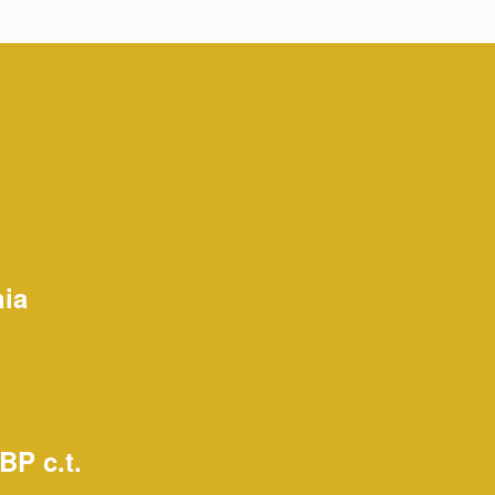
hia
BP c.t.