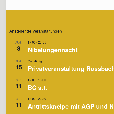
Anstehende Veranstaltungen
17:00
-
23:55
AUG.
8
Nibelungennacht
Ganztägig
AUG.
15
Privatveranstaltung Rossbac
17:00
-
18:00
SEP.
11
BC s.t.
18:00
-
23:30
SEP.
11
Antrittskneipe mit AGP und N