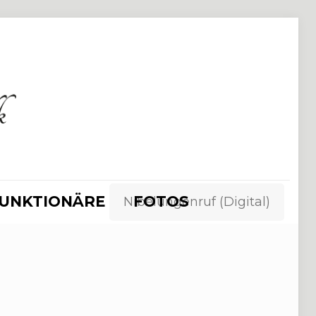
UNKTIONÄRE
FOTOS
Nibelungenruf (Digital)