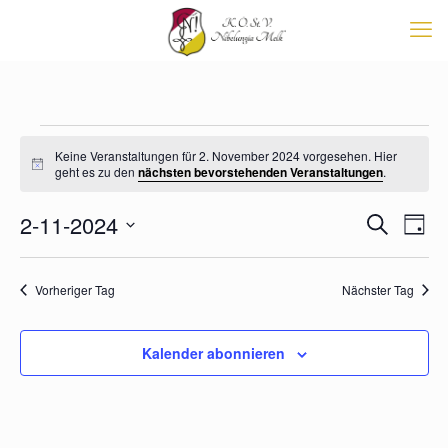
Veranstaltungen
Keine Veranstaltungen für 2. November 2024 vorgesehen. Hier
für
Hinweis
geht es zu den
nächsten bevorstehenden Veranstaltungen
.
2.
Veransta
2-11-2024
Vera
November
Suche
Tag
Suche
Ansi
Datum
2024
Navi
und
wählen.
Ansichten
Vorheriger Tag
Nächster Tag
Navigati
Kalender abonnieren