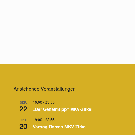
Anstehende Veranstaltungen
19:00
-
23:55
SEP.
22
„Der Geheimtipp“ MKV-Zirkel
19:00
-
23:55
OKT.
20
Vortrag Romeo MKV-Zirkel