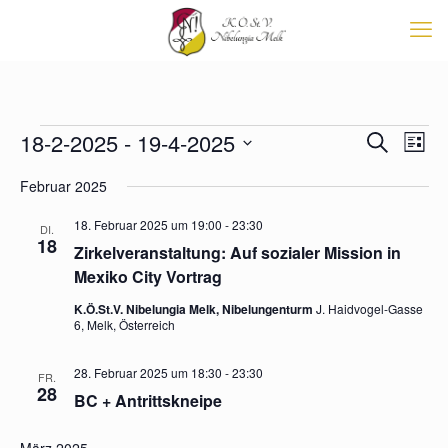
Veranstaltungen
Veransta
18-2-2025
 - 
19-4-2025
Vera
Suche
List
Suche
Ansi
Datum
Navi
und
Februar 2025
wählen.
Ansichten
Navigati
18. Februar 2025 um 19:00
-
23:30
DI.
18
Zirkelveranstaltung: Auf sozialer Mission in
Mexiko City Vortrag
K.Ö.St.V. Nibelungia Melk, Nibelungenturm
J. Haidvogel-Gasse
6, Melk, Österreich
28. Februar 2025 um 18:30
-
23:30
FR.
28
BC + Antrittskneipe