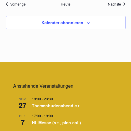
Veranstaltungen
Veran
Vorherige
Heute
Nächste
Kalender abonnieren
Anstehende Veranstaltungen
19:00
-
23:30
NOV.
27
Themenbudenabend c.t.
17:00
-
19:00
DEZ.
7
Hl. Messe (s.t., plen.col.)