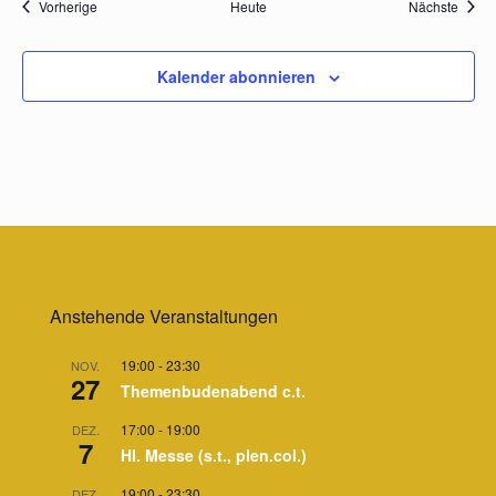
Veranstaltungen
Veran
Vorherige
Heute
Nächste
Kalender abonnieren
Anstehende Veranstaltungen
19:00
-
23:30
NOV.
27
Themenbudenabend c.t.
17:00
-
19:00
DEZ.
7
Hl. Messe (s.t., plen.col.)
19:00
-
23:30
DEZ.