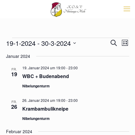
Veranstaltungen
Veransta
19-1-2024
 - 
30-3-2024
Vera
Suche
List
Suche
Ansi
Datum
Navi
und
Januar 2024
wählen.
Ansichten
Navigati
19. Januar 2024 um 19:00
-
23:00
FR.
19
WBC + Budenabend
Nibelungenturm
26. Januar 2024 um 19:00
-
23:00
FR.
26
Krambambulikneipe
Nibelungenturm
Februar 2024