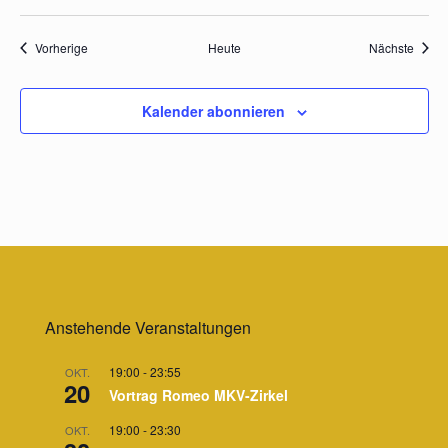
Veranstaltungen
Veran
Vorherige
Heute
Nächste
Kalender abonnieren
Anstehende Veranstaltungen
19:00
-
23:55
OKT.
20
Vortrag Romeo MKV-Zirkel
19:00
-
23:30
OKT.