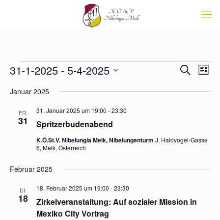
Veranstaltungen
Veransta
31-1-2025
 - 
5-4-2025
Vera
Suche
List
Suche
Ansi
Datum
Navi
und
Januar 2025
wählen.
Ansichten
Navigati
31. Januar 2025 um 19:00
-
23:30
FR.
31
Spritzerbudenabend
K.Ö.St.V. Nibelungia Melk, Nibelungenturm
J. Haidvogel-Gasse
6, Melk, Österreich
Februar 2025
18. Februar 2025 um 19:00
-
23:30
DI.
18
Zirkelveranstaltung: Auf sozialer Mission in
Mexiko City Vortrag