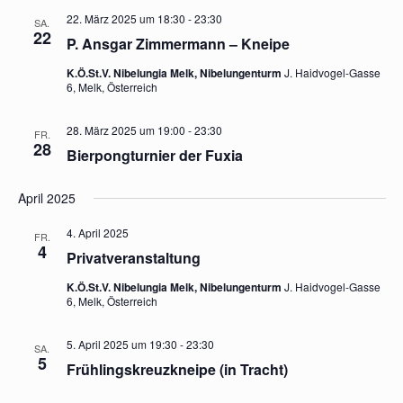
22. März 2025 um 18:30
-
23:30
SA.
22
P. Ansgar Zimmermann – Kneipe
K.Ö.St.V. Nibelungia Melk, Nibelungenturm
J. Haidvogel-Gasse
6, Melk, Österreich
28. März 2025 um 19:00
-
23:30
FR.
28
Bierpongturnier der Fuxia
April 2025
4. April 2025
FR.
4
Privatveranstaltung
K.Ö.St.V. Nibelungia Melk, Nibelungenturm
J. Haidvogel-Gasse
6, Melk, Österreich
5. April 2025 um 19:30
-
23:30
SA.
5
Frühlingskreuzkneipe (in Tracht)