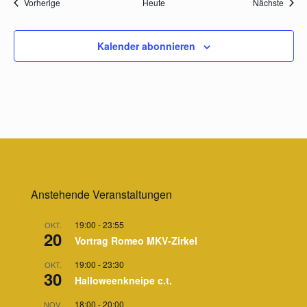
Veranstaltungen
Veran
Vorherige
Heute
Nächste
Kalender abonnieren
Anstehende Veranstaltungen
19:00
-
23:55
OKT.
20
Vortrag Romeo MKV-Zirkel
19:00
-
23:30
OKT.
30
Halloweenkneipe c.t.
18:00
-
20:00
NOV.