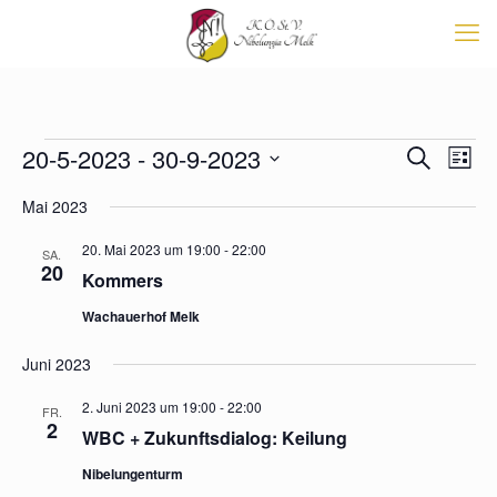
Veranstaltungen
Veransta
20-5-2023
 - 
30-9-2023
Vera
Suche
List
Suche
Ansi
Datum
Navi
und
Mai 2023
wählen.
Ansichten
Navigati
20. Mai 2023 um 19:00
-
22:00
SA.
20
Kommers
Wachauerhof Melk
Juni 2023
2. Juni 2023 um 19:00
-
22:00
FR.
2
WBC + Zukunftsdialog: Keilung
Nibelungenturm