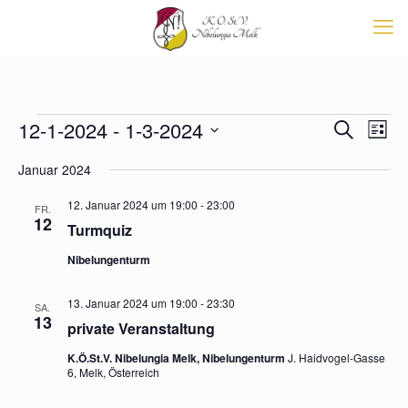
Veranstaltungen
Veransta
12-1-2024
 - 
1-3-2024
Vera
Suche
List
Suche
Ansi
Datum
Navi
und
Januar 2024
wählen.
Ansichten
Navigati
12. Januar 2024 um 19:00
-
23:00
FR.
12
Turmquiz
Nibelungenturm
13. Januar 2024 um 19:00
-
23:30
SA.
13
private Veranstaltung
K.Ö.St.V. Nibelungia Melk, Nibelungenturm
J. Haidvogel-Gasse
6, Melk, Österreich