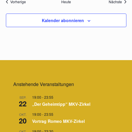
Veranstaltungen
Veran
Vorherige
Heute
Nächste
Kalender abonnieren
Anstehende Veranstaltungen
19:00
-
23:55
SEP.
22
„Der Geheimtipp“ MKV-Zirkel
19:00
-
23:55
OKT.
20
Vortrag Romeo MKV-Zirkel
19:00
-
23:30
OKT.