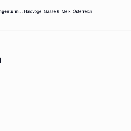
lungenturm
J. Haidvogel-Gasse 6, Melk, Österreich
d