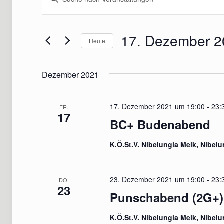
Suche
Schlüsselwort
eingeben.
und
Suche
17. Dezember 2
Ansichten,
Heute
nach
Navigation
Datum
Veranstaltungen
wählen.
Schlüsselwort.
Dezember 2021
17. Dezember 2021 um 19:00
-
23:
FR.
17
BC+ Budenabend
K.Ö.St.V. Nibelungia Melk, Nibe
23. Dezember 2021 um 19:00
-
23:
DO.
23
Punschabend (2G+)
K.Ö.St.V. Nibelungia Melk, Nibe